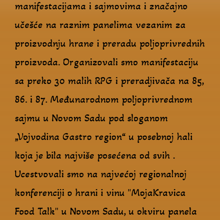
manifestacijama i sajmovima i značajno
učešće na raznim panelima vezanim za
proizvodnju hrane i preradu poljoprivrednih
proizvoda. Organizovali smo manifestaciju
sa preko 30 malih RPG i preradjivača na 85,
86. i 87. Međunarodnom poljoprivrednom
sajmu u Novom Sadu pod sloganom
„Vojvodina Gastro region“ u posebnoj hali
koja je bila najviše posećena od svih .
Ucestvovali smo na najvećoj regionalnoj
konferenciji o hrani i vinu "MojaKravica
Food Talk" u Novom Sadu, u okviru panela