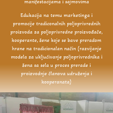
manifestacijama i sajmovima
Edukacija na temu marketinga i
promocije tradiconalnih poljoprivrednih
proizvoda za poljoprivredne proizvođače,
kooperante, žene koje se bave preradom
hrane na tradicionalan način (razvijanje
modela za ukljućivanje poljoprivrednika i
žena sa sela u proces prerade i
proizvodnje članova udruženja i
kooperanata)