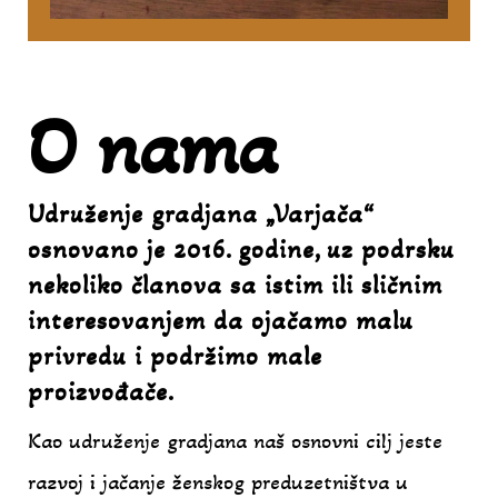
O nama
Udruženje gradjana „Varjača“
osnovano je 2016. godine, uz podrsku
nekoliko članova sa istim ili sličnim
interesovanjem da ojačamo malu
privredu i podržimo male
proizvođače.
Kao udruženje gradjana naš osnovni cilj jeste
razvoj i jačanje ženskog preduzetništva u